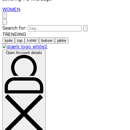
WOMEN
Search for:
TRENDING
kjole
top
t-shirt
bukser
jakke
Open Account details