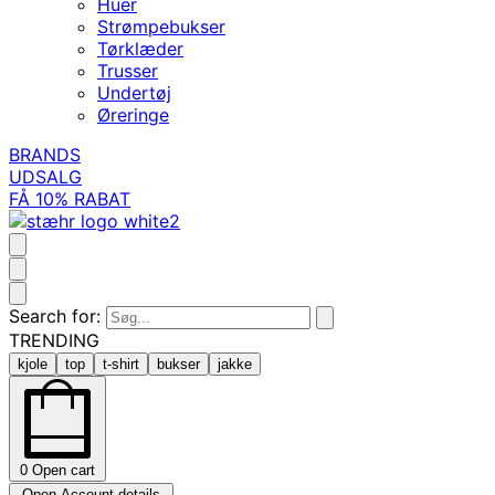
Huer
Strømpebukser
Tørklæder
Trusser
Undertøj
Øreringe
BRANDS
UDSALG
FÅ 10% RABAT
Search for:
TRENDING
kjole
top
t-shirt
bukser
jakke
0
Open cart
Open Account details