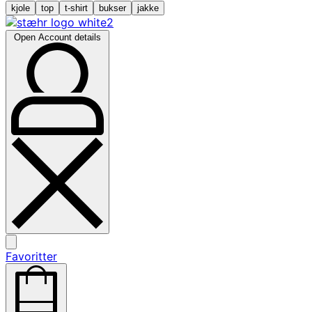
kjole
top
t-shirt
bukser
jakke
Open Account details
Favoritter