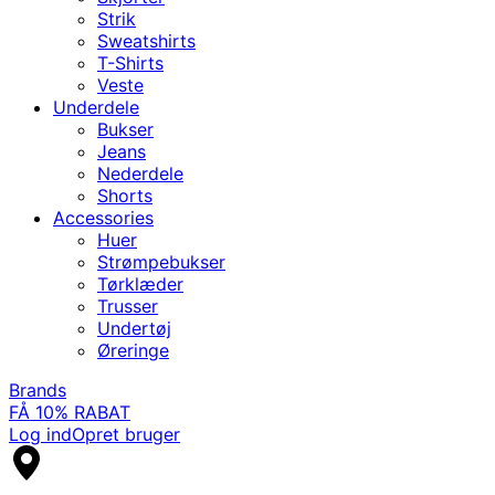
Strik
Sweatshirts
T-Shirts
Veste
Underdele
Bukser
Jeans
Nederdele
Shorts
Accessories
Huer
Strømpebukser
Tørklæder
Trusser
Undertøj
Øreringe
Brands
FÅ 10% RABAT
Log ind
Opret bruger