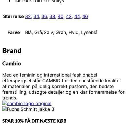
Tør ikke i direkte sollys
Størrelse
32
,
34
,
36
,
38
,
40
,
42
,
44
,
46
Farve
Blå, Grå/Sølv, Grøn, Hvid, Lyseblå
Brand
Cambio
Med en feminin og international fashionabel
efterspørgsel står CAMBIO for den enestående kvalitet
af materialer, pålidelig korrekt pasform, den bedste
fremstilling, udsøgte detaljer og en klar fornemmelse for
trends.
SPAR 10% PÅ DIT NÆSTE KØB